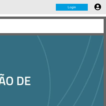
Login