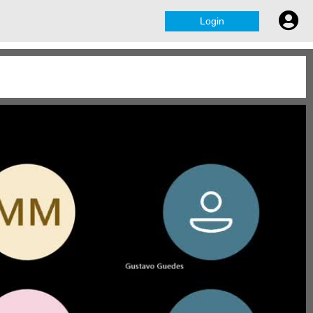
Login