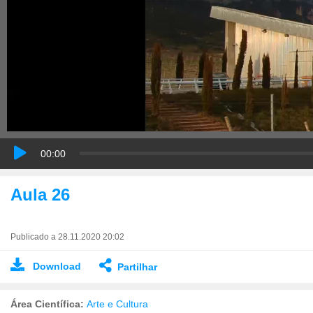
00:00
Aula 26
Publicado a 28.11.2020 20:02
Download
Partilhar
Área Científica:
Arte e Cultura