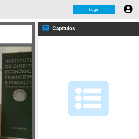
Login
Capítulos
Ferreira Fernandes
José Maria Gil-Robles
José Medeiros Ferreira
Diogo Freitas do Amara