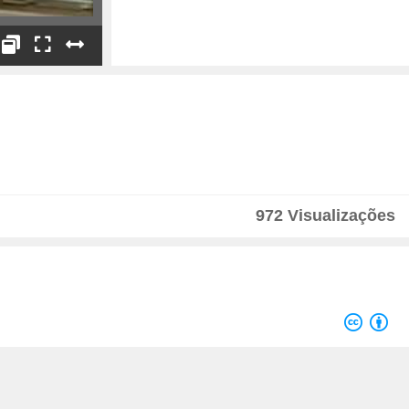
Paulo de Pitta e Cunha
Debate
Apresentador
Lado a Lado
972 Visualizações
Apresentação
Velocidade
1