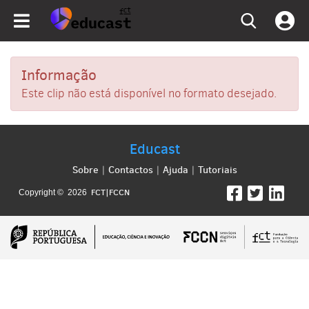
Informação
Este clip não está disponível no formato desejado.
Educast
Sobre
Contactos
Ajuda
Tutoriais
|
|
|
FCT|FCCN
Copyright © 2026