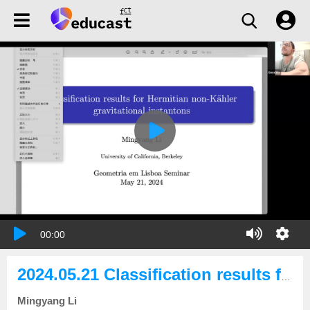
00:00
2024.05.21 Classification results for Hermitian non-Kähler gravitational instantons
Mingyang Li