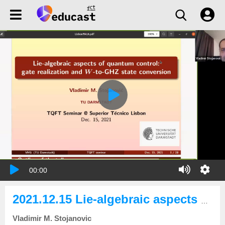
00:00
2021.12.15 Lie-algebraic aspects of quantum control: gate realization and W-to-GHZ state conversion
Vladimir M. Stojanovic