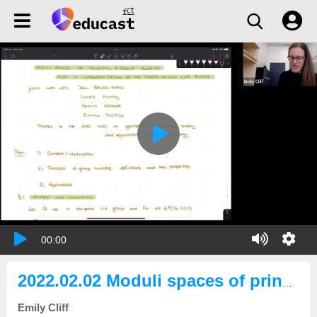
00:00
2022.02.02 Moduli spaces of principal 2-group bundles and a categorification of the Freed–Quinn line bundle
Emily Cliff