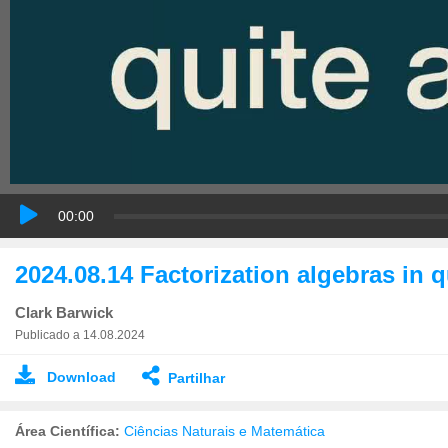
00:00
2024.08.14 Factorization algebras in qu
Clark Barwick
Publicado a 14.08.2024
Download
Partilhar
Área Científica:
Ciências Naturais e Matemática