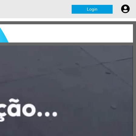
Login