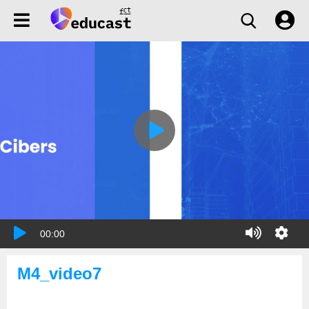
00:00
M4_video7