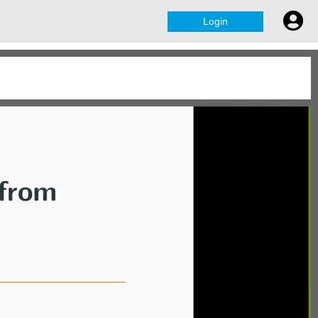
Login