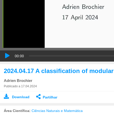
00:00
2024.04.17 A classification of modula
Adrien Brochier
Publicado a 17.04.2024
Download
Partilhar
Área Científica:
Ciências Naturais e Matemática