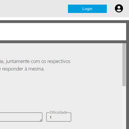
Login