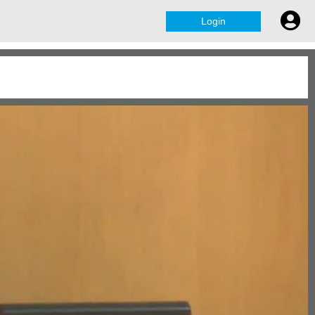
Login