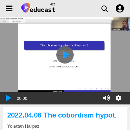
00:00
2022.04.06 The cobordism hypothesis in dimension 1
Yonatan Harpaz