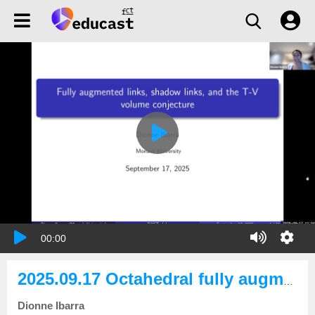
00:00
2025.09.17 Octahedral fully augmented links and the TV volume conjecture
Dionne Ibarra