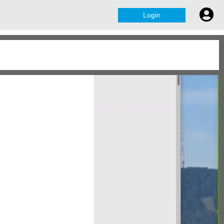
Login