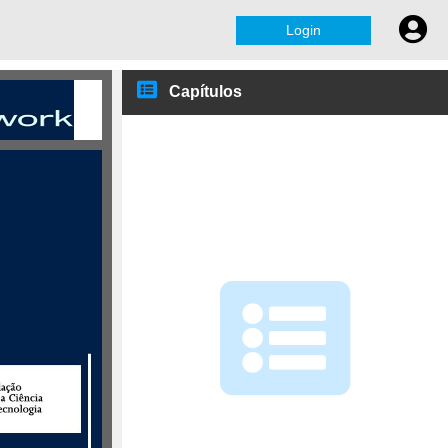
Login
Capítulos
General Intro
Application and Profiles
Starting Grant
Consolidator Grant