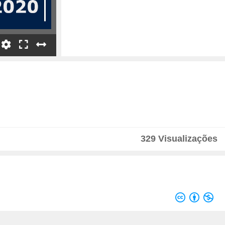
Advanced Grant
Tips and Remarks
Synergy Grant
Proof of Concept Grant
329 Visualizações
ERC 2021 Calls
Velocidade
1
Evaluation and Restrictions