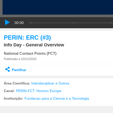
00:00
PERIN: ERC (#3)
Info Day - General Overview
National Contact Points (FCT)
Publicado a 10/12/2020
Partilhar
Área Científica:
Interdisciplinar e Outros
Canal:
PERIN-FCT: Horizon Europe
Instituição:
Fundacao para a Ciencia e a Tecnologia