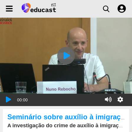
00:00
Seminário sobre auxílio à imigração ilegal e criminalidade conexa especificidades da investigação e da prova em julgamento
A investigação do crime de auxílio à imigração ilegal e atividades criminais conexas: entre a obtenção de prova e a proteção da vítima