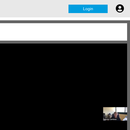
Login