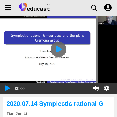
00:00
2020.07.14 Symplectic rational G-surfaces and the plane Cremona group
Tian-Jun Li