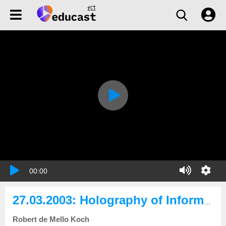
00:00
27.03.2003: Holography of Information in AdS/CFT
Robert de Mello Koch