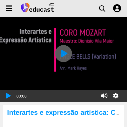
00:00
Interartes e expressão artística: Coro Mozart & Jingle Bells (Variation)