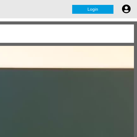
Login