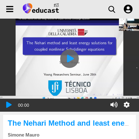
00:00
The Nehari Method and least energy solutions for coupled nonlinear Schrödinger equations
Simone Mauro