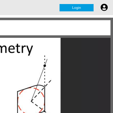
Login