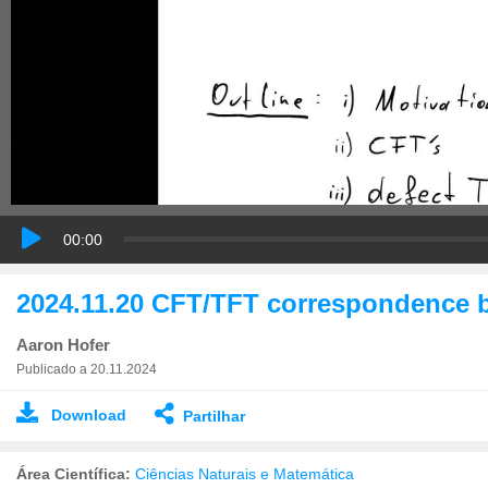
00:00
2024.11.20 CFT/TFT correspondence 
Aaron Hofer
Publicado a 20.11.2024
Download
Partilhar
Área Científica:
Ciências Naturais e Matemática