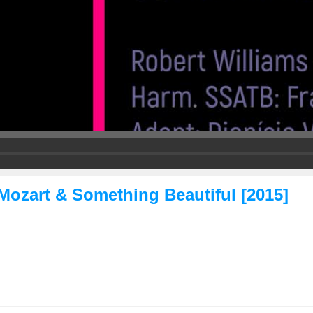
o Mozart & Something Beautiful [2015]