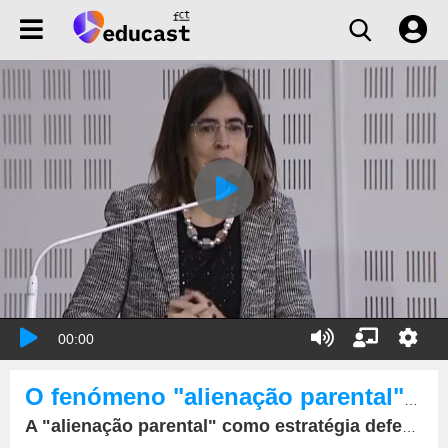
00:00
O fenómeno "alienação parental" - mito(s) e realidade(s)
A "alienação parental" como estratégia defensiva de agressores sexuais de crianças