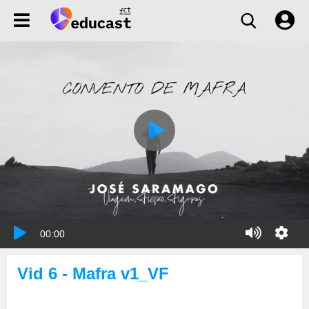
00:00
Vid 6 - Mafra v1_VF