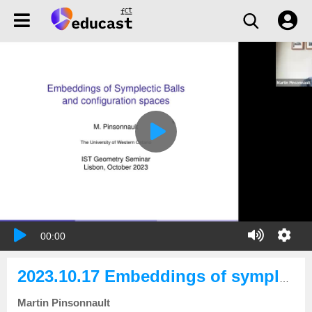
00:00
2023.10.17 Embeddings of symplectic balls in CP^2 and configuration spaces
Martin Pinsonnault