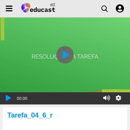
00:00
Tarefa_04_6_r