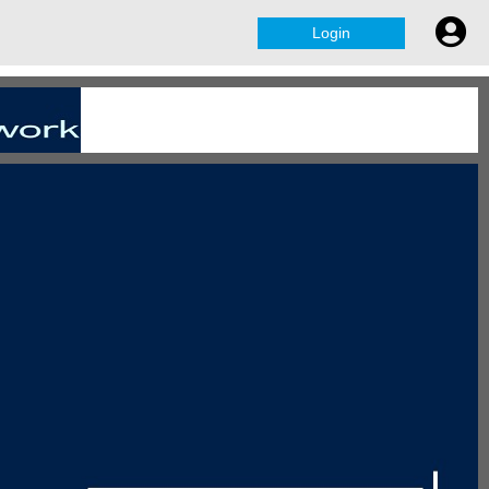
Login