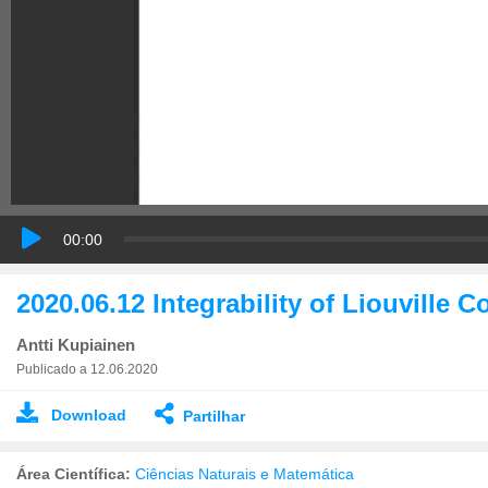
00:00
2020.06.12 Integrability of Liouville 
Antti Kupiainen
Publicado a 12.06.2020
Download
Partilhar
Área Científica:
Ciências Naturais e Matemática