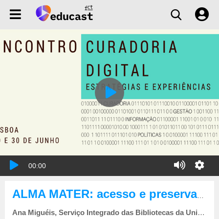
00:00
ALMA MATER: acesso e preservação numa biblioteca digital de livro antigo (Painel 5)
Ana Miguéis, Serviço Integrado das Bibliotecas da Universidade de Coimbra