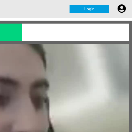
Login