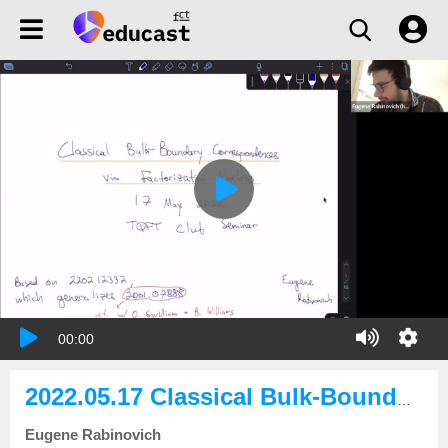
00:00
2022.05.17 Classical Bulk-Boundary Correspondences via Factorization Algebras
Eugene Rabinovich