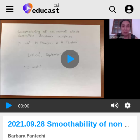
00:00
2021.09.28 Smoothability of non normal stable Gorenstein Godeaux surfaces
Barbara Fantechi