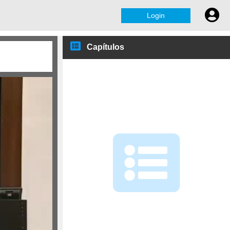
Login
Capítulos
Kevin Ashley: Open data for
open scholarship...
Pablo de Castro: CRISs, IRs
and their inter...
João Moreira: PTCRIS -
Gestão de Ciência...
Questões