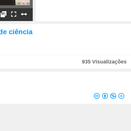
Stephan Buettgen: Altmetrics
in Practice
de ciência
935 Visualizações
Apresentador
Lado a Lado
Apresentação
Velocidade
1