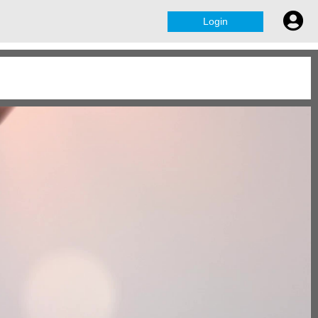
Login