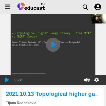
00:00
2021.10.13 Topological higher gauge theory — from 2BF to 3BF theory
Tijana Radenkovic