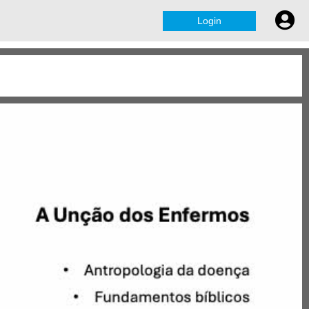
Login