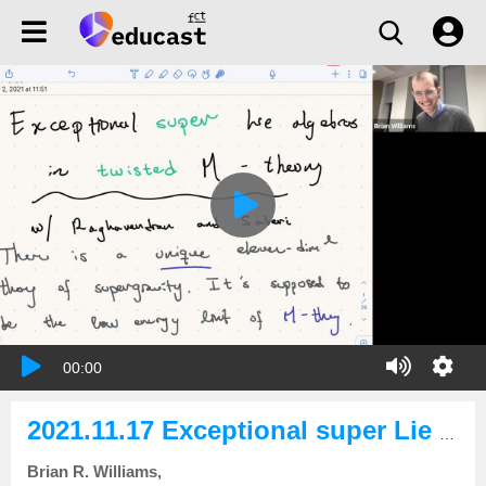
00:00
2021.11.17 Exceptional super Lie algebras in twisted M-theory
Brian R. Williams,