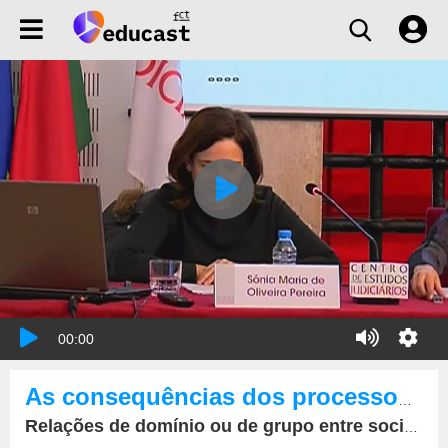
00:00
As consequências dos processos PER, PEAP e Insolvência nas ações declarativas e executivas cíveis
Relações de domínio ou de grupo entre sociedades comerciais e o seu reflexo na apensação de PER