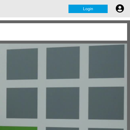
Login