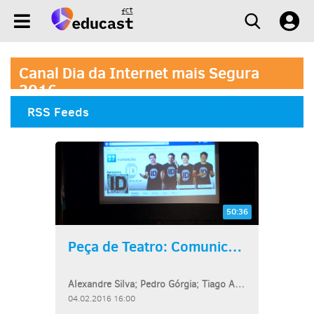
Canal Dia da Internet mais Segura
2016
RSS Feeds
50:36
Peça de Teatro: Comunicar...
Alexandre Silva; Pedro Górgia; Tiago Aldeia; Vicente Morais
04.02.2016 16:00