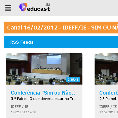
Canal 16/02/2012 - IDEFF/IE - SIM O
RSS Feeds
2:35:48
Conferência "Sim ou Não ao...
3.º Painel: O que deveria estar no Tratado...
IDEFF / IE
IDEFF / IE
17.02.2012 14:36
17.02.2012 