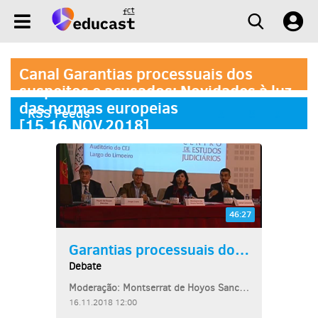
Canal Garantias processuais dos
suspeitos e acusados: Novidades à luz
das normas europeias
RSS Feeds
[15.16.NOV.2018]
46:27
Garantias processuais dos...
Debate
Moderação: Montserrat de Hoyos Sancho, Prof. Titular de Direito Processual da...
16.11.2018 12:00