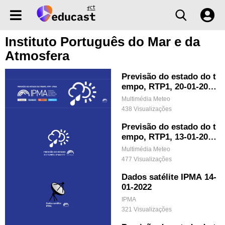
Instituto Português do Mar e da
Atmosfera
Previsão do estado do t
empo, RTP1, 20-01-202
2, IPMA.
Multimédia Meteo
438 Visualizações
Previsão do estado do t
empo, RTP1, 13-01-202
2, IPMA.
Multimédia Meteo
477 Visualizações
Dados satélite IPMA 14-
01-2022
IPMA
321 Visualizações