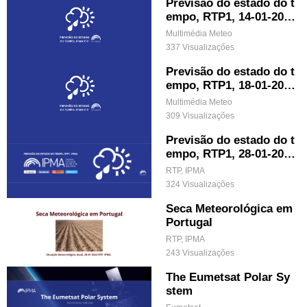
Previsão do estado do t
empo, RTP1, 14-01-202
2, IPMA.
Multimédia Meteo
337 Visualizações
Previsão do estado do t
empo, RTP1, 18-01-202
2, IPMA.
Multimédia Meteo
309 Visualizações
Previsão do estado do t
empo, RTP1, 28-01-202
2, IPMA.
RTP, IPMA
324 Visualizações
Seca Meteorológica em
Portugal
RTP, IPMA
243 Visualizações
The Eumetsat Polar Sy
stem