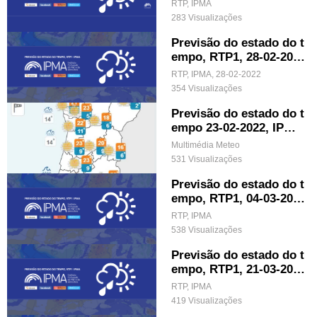
RTP, IPMA
283 Visualizações
Previsão do estado do t
empo, RTP1, 28-02-202
2, IPMA.
RTP, IPMA, 28-02-2022
354 Visualizações
Previsão do estado do t
empo 23-02-2022, IPM
A.
Multimédia Meteo
531 Visualizações
Previsão do estado do t
empo, RTP1, 04-03-202
2, IPMA.
RTP, IPMA
538 Visualizações
Previsão do estado do t
empo, RTP1, 21-03-202
2, IPMA.
RTP, IPMA
419 Visualizações