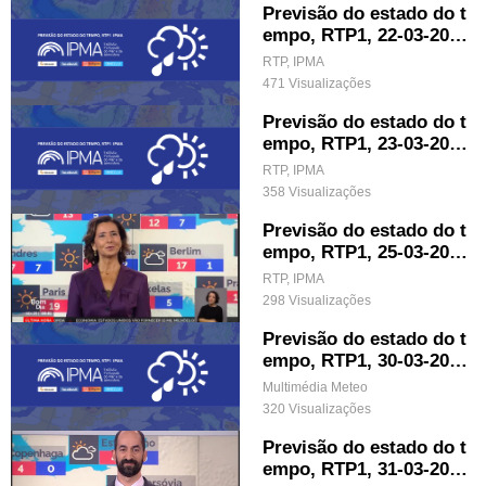
Previsão do estado do t
empo, RTP1, 22-03-202
2, IPMA.
RTP, IPMA
471 Visualizações
Previsão do estado do t
empo, RTP1, 23-03-202
2, IPMA.
RTP, IPMA
358 Visualizações
Previsão do estado do t
empo, RTP1, 25-03-202
2, IPMA.
RTP, IPMA
298 Visualizações
Previsão do estado do t
empo, RTP1, 30-03-202
2, IPMA.
Multimédia Meteo
320 Visualizações
Previsão do estado do t
empo, RTP1, 31-03-202