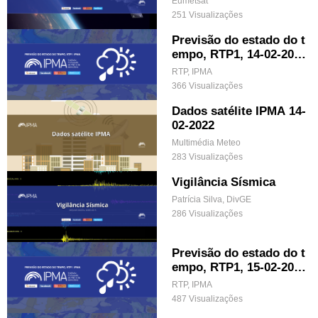
Eumetsat
251 Visualizações
Previsão do estado do t
empo, RTP1, 14-02-202
2, IPMA.
RTP, IPMA
366 Visualizações
Dados satélite IPMA 14-
02-2022
Multimédia Meteo
283 Visualizações
Vigilância Sísmica
Patrícia Silva, DivGE
286 Visualizações
Previsão do estado do t
empo, RTP1, 15-02-202
2, IPMA.
RTP, IPMA
487 Visualizações