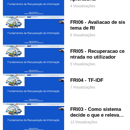
4 Visualizações
FRI06 - Avaliacao de sis
tema de RI
6 Visualizações
FRI05 - Recuperacao ce
ntrada no utilizador
5 Visualizações
FRI04 - TF-IDF
7 Visualizações
FRI03 - Como sistema
decide o que e relevant
e
12 Visualizações